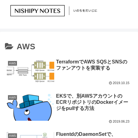
AWS
TerraformでAWS SQSとSNSの
AWS
ファンアウトを実装する
2019.10.15
EKSで、別AWSアカウントの
AWS
ECRリポジトリのDockerイメー
ジをpullする方法
2019.06.23
FluentdのDaemonSetで、
AWS