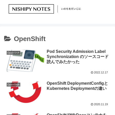
OpenShift
Pod Security Admission Label
OpenShift
Synchronization のソースコード
読んでみたかった
2022.12.17
OpenShift DeploymentConfigと
OpenShift
Kubernetes Deploymentの違い
2020.11.19